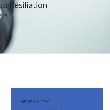
o Résiliation
ation
DEVIS EN LIGNE :